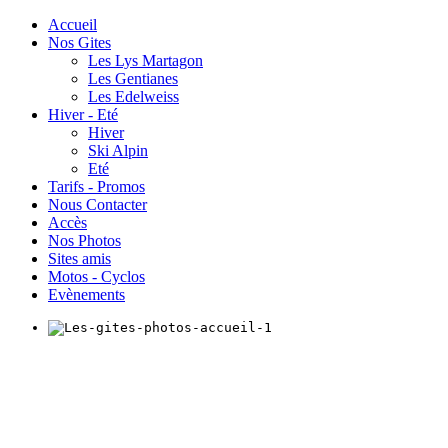
Accueil
Nos Gites
Les Lys Martagon
Les Gentianes
Les Edelweiss
Hiver - Eté
Hiver
Ski Alpin
Eté
Tarifs - Promos
Nous Contacter
Accès
Nos Photos
Sites amis
Motos - Cyclos
Evènements