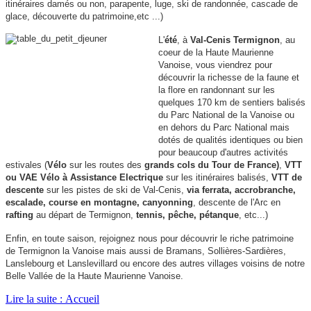
itinéraires damés ou non, parapente, luge, ski de randonnée, cascade de
glace, découverte du patrimoine,etc ...)
L'
été
, à
Val-Cenis Termignon
, au
coeur de la Haute Maurienne
Vanoise, vous viendrez pour
découvrir la richesse de la faune et
la flore en randonnant sur les
quelques 170 km de sentiers balisés
du Parc National de la Vanoise ou
en dehors du Parc National mais
dotés de qualités identiques ou bien
pour beaucoup d'autres activités
estivales (
Vélo
sur les routes des
grands cols du Tour de France)
,
VTT
ou VAE Vélo à Assistance Electrique
sur les itinéraires balisés,
VTT de
descente
sur les pistes de ski de Val-Cenis,
via ferrata, accrobranche,
escalade, course en montagne, canyonning
, descente de l'Arc en
rafting
au départ de Termignon,
tennis, pêche, pétanque
, etc...)
Enfin, en toute saison, rejoignez nous pour découvrir le riche patrimoine
de Termignon la Vanoise mais aussi de Bramans, Sollières-Sardières,
Lanslebourg et Lanslevillard ou encore des autres villages voisins de notre
Belle Vallée de la Haute Maurienne Vanoise.
Lire la suite : Accueil