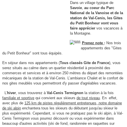
Dans
un village typique de
Savoie
,
au coeur
du Parc
National de la Vanoise et de la
station de Val-Cenis, les Gites
du Petit Bonheur vont vous
faire apprécier
vos vacances à
la Montagne.
Prenez note
:
Nos trois
a
ppartements des "Gites
du Petit Bonheur" sont tous équipés
.
En séjour dans nos appartements (
Tous classés Gite de France
), vous
serez situés au calme dans un quartier résidentiel à proximité des
commerces et services et à environ 250 mètres du départ des remontées
mécaniques de
la station de Val-Cenis. L’ambiance Chalet et le confort de
nos gites meublés vous permettront d'y passer d'agréables vacances
.
L'
hiver
, vous trouverez à
Val-Cenis Termignon
la station
à la fois
f
amiliale
et
sportive
qui convient aux skieurs
de tout niveau
. En effet,
avec plus de
125 km de pistes régulièrement entretenues, notre domaine
de ski alpin
enchantera tous les skieurs du débutant jusqu'au skieur le
plus expérimenté. Cependant, si vous ne pratiquez pas le ski alpin,
à Val-
Cenis Termignon
vous pourrez découvrir ou vous expérimenter dans
beaucoup d'autres activités
(ski de fond, randonnée en raquettes sur