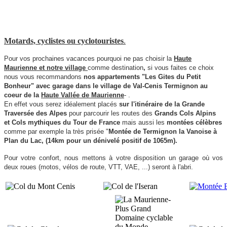
Motards, cyclistes ou cyclotouristes
.
Pour vos prochaines vacances pourquoi ne pas choisir la
Haute
Maurienne et notre village
comme destination
,
si vous faites ce choix
nous vous recommandons
nos appartements
"Les Gites du Petit
Bonheur"
avec garage dans
le village de Val-Cenis Termignon
au
coeur de la
Haute Vall
ée de Ma
urienne
- .
En effet v
ous serez
idéalement
placés
sur l'
itinéraire de la Grande
Traversée des Alpes
pour parcourir les routes des
Grands Cols Alpins
et Cols mythiques du Tour de France
mais aussi les
montées célèbres
comme par exemple la très prisée "
Montée de Termignon la Vanoise à
Plan du Lac, (14km pour un dénivelé positif de 1065m).
Pour votre confort, nous mettons à votre disposition un garage où
vos
deux roues (motos, vélos de route, VTT, VAE, ...) seront à l'abri.